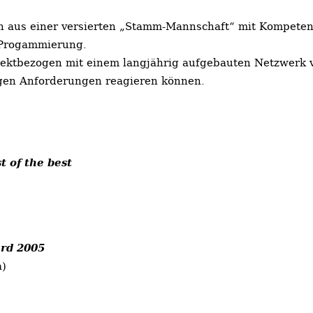
 aus einer versierten „Stamm-Mannschaft“ mit Kompetenz
d Progammierung.
jektbezogen mit einem langjährig aufgebauten Netzwerk v
ltigen Anforderungen reagieren können.
t of the best
rd 2005
a)